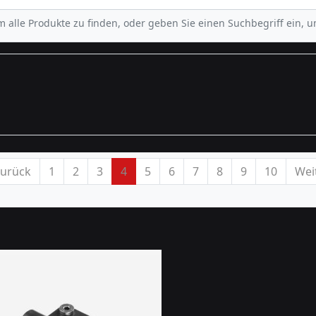
m alle Produkte zu finden, oder geben Sie einen Suchbegriff ein, 
Zurück
1
2
3
4
5
6
7
8
9
10
Wei