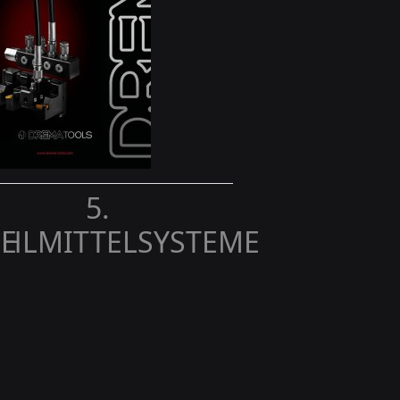
5.
E
HLMITTELSYSTEME