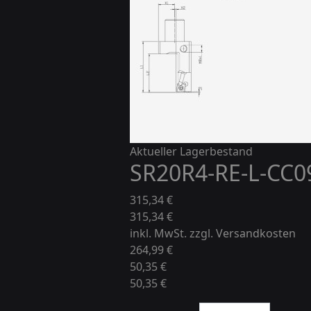
Aktueller Lagerbestand
SR20R4-RE-L-CC09
315,34 €
315,34 €
inkl. MwSt. zzgl.
Versandkosten
264,99 €
50,35 €
50,35 €
Menge: