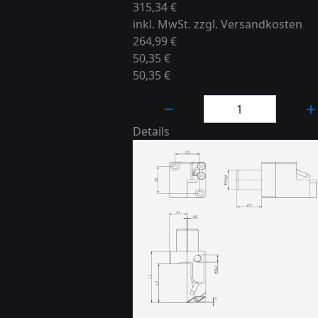
315,34 €
inkl. MwSt. zzgl.
Versandkosten
264,99 €
50,35 €
50,35 €
Menge:
Details