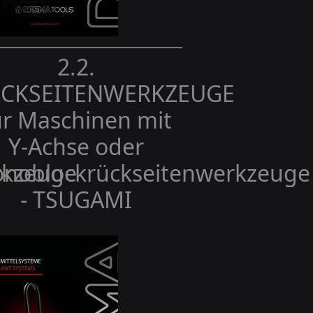
2.2.
E
CKSEITENWERKZEUGE
ür Maschinen mit
Y-Achse oder
rkzeuge
noblockrückseitenwerkzeuge
- TSUGAMI