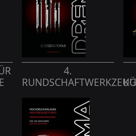
ÜR
4.
E
RUNDSCHAFTWERKZEUG
KÜ