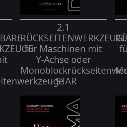
2.1
BARE
RÜCKSEITENWERKZEUG
RÜ
KZEUGE
für Maschinen mit
f
it
Y-Achse oder
Monoblockrückseitenwe
Mo
itenwerkzeuge
- STAR