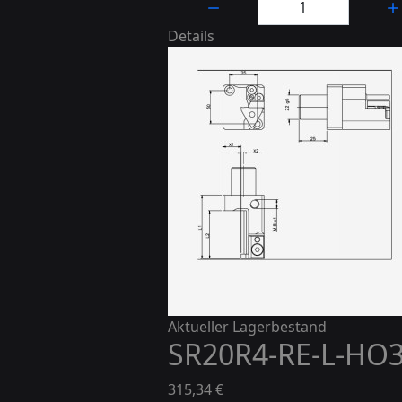
Details
Aktueller Lagerbestand
SR20R4-RE-L-HO31
315,34 €